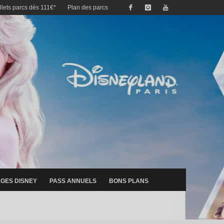
illets parcs dès 111€*
Plan des parcs
GES DISNEY
PASS ANNUELS
BONS PLANS