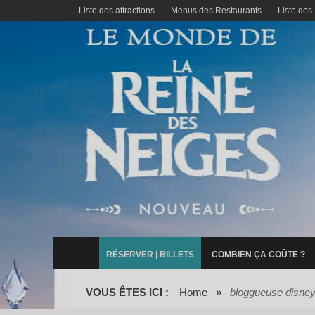
Liste des attractions
Menus des Restaurants
Liste des
RÉSERVER | BILLETS
COMBIEN ÇA COÛTE ?
VOUS ÊTES ICI :
Home
»
bloggueuse disne