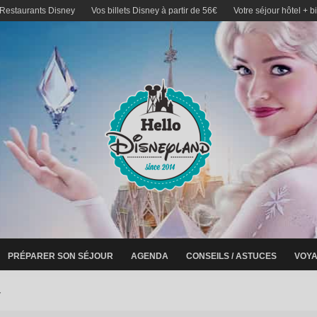
 Restaurants Disney
Vos billets Disney à partir de 56€
Votre séjour hôtel + b
PRÉPARER SON SÉJOUR
AGENDA
CONSEILS / ASTUCES
VOYA
y