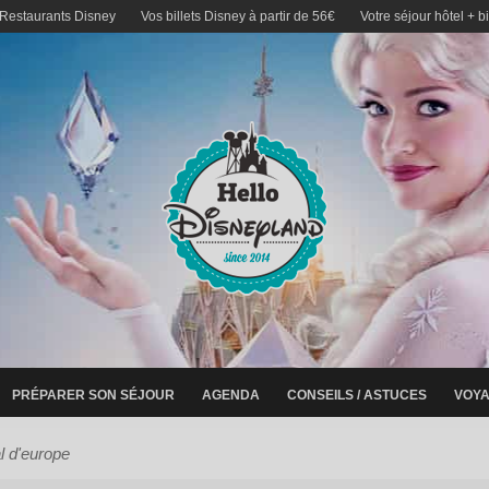
 Restaurants Disney
Vos billets Disney à partir de 56€
Votre séjour hôtel + b
PRÉPARER SON SÉJOUR
AGENDA
CONSEILS / ASTUCES
VOYA
l d'europe