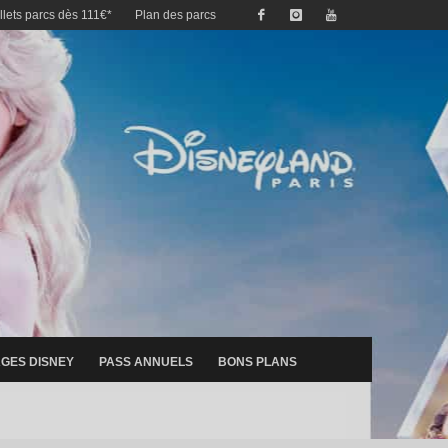
illets parcs dès 111€*
Plan des parcs
GES DISNEY
PASS ANNUELS
BONS PLANS