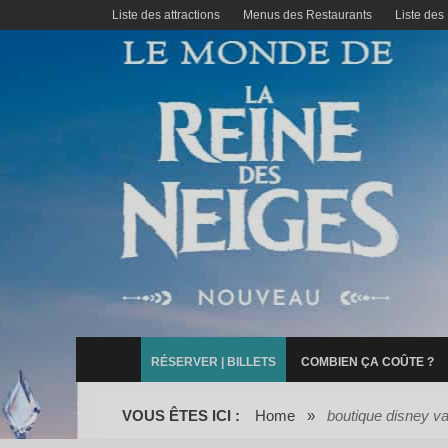
Liste des attractions
Menus des Restaurants
Liste des
RÉSERVER | BILLETS
COMBIEN ÇA COÛTE ?
VOUS ÊTES ICI :
Home
»
boutique disney va