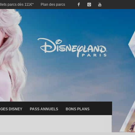
illets parcs dès 111€*
Plan des parcs
GES DISNEY
PASS ANNUELS
BONS PLANS