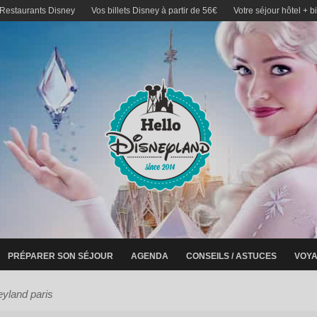
 Restaurants Disney
Vos billets Disney à partir de 56€
Votre séjour hôtel + b
PRÉPARER SON SÉJOUR
AGENDA
CONSEILS / ASTUCES
VOYA
eyland paris