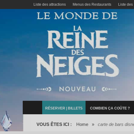
Liste des attractions
Menus des Restaurants
Liste des
RÉSERVER | BILLETS
COMBIEN ÇA COÛTE ?
VOUS ÊTES ICI :
Home
»
carte de bars disn