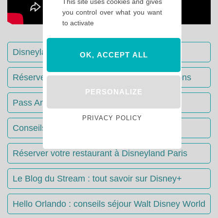
This site uses cookies and gives
you control over what you want
to activate
Disneyland Paris : Le guide complet
OK, ACCEPT ALL
Réserver votre séjour : toutes les informations
PERSONALIZE
Pass Annuels Disney : informations
PRIVACY POLICY
Conseils & Astuces Disneyland Paris
Réserver votre restaurant à Disneyland Paris
Le Blog du Stream : tout savoir sur Disney+
Hello Orlando : conseils séjour Walt Disney World