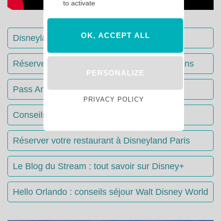
to activate
OK, ACCEPT ALL
Disneyland Paris : Le guide complet
Réserver votre séjour : toutes les informations
PERSONALIZE
Pass Annuels Disney : informations
PRIVACY POLICY
Conseils & Astuces Disneyland Paris
Réserver votre restaurant à Disneyland Paris
Le Blog du Stream : tout savoir sur Disney+
Hello Orlando : conseils séjour Walt Disney World