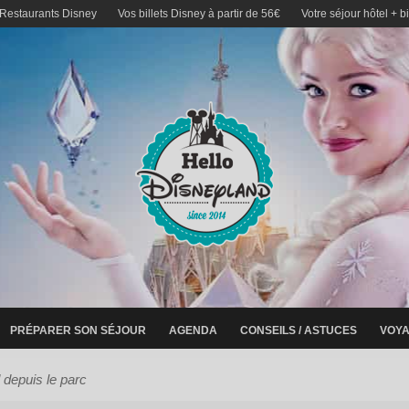
 Restaurants Disney
Vos billets Disney à partir de 56€
Votre séjour hôtel + b
PRÉPARER SON SÉJOUR
AGENDA
CONSEILS / ASTUCES
VOYA
 depuis le parc