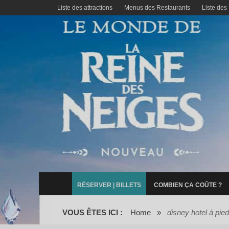
Liste des attractions
Menus des Restaurants
Liste des
RÉSERVER | BILLETS
COMBIEN ÇA COÛTE ?
VOUS ÊTES ICI :
Home
»
disney hotel à pied