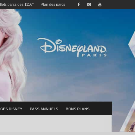
illets parcs dès 111€*
Plan des parcs
GES DISNEY
PASS ANNUELS
BONS PLANS