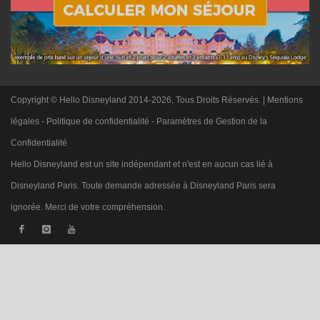
Copyright © Hello Disneyland 2014-2026, Tous Droits Réservés. |
Mentions
légales
-
Politique de confidentialité
-
Paramètres de Gestion de la
Confidentialité
Hello Disneyland est un site indépendant et n'est en aucun cas lié à
Disneyland Paris. Toute demande adressée à Disneyland Paris sera
ignorée. Merci de votre compréhension.