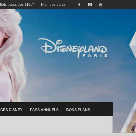
illets parcs dès 111€*
Plan des parcs
GES DISNEY
PASS ANNUELS
BONS PLANS