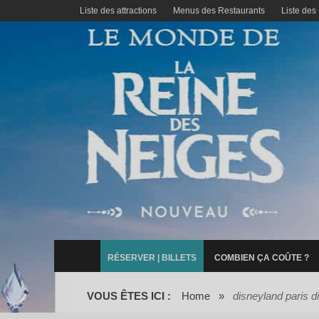
Liste des attractions
Menus des Restaurants
Liste des
RÉSERVER | BILLETS
COMBIEN ÇA COÛTE ?
VOUS ÊTES ICI :
Home
»
disneyland paris d