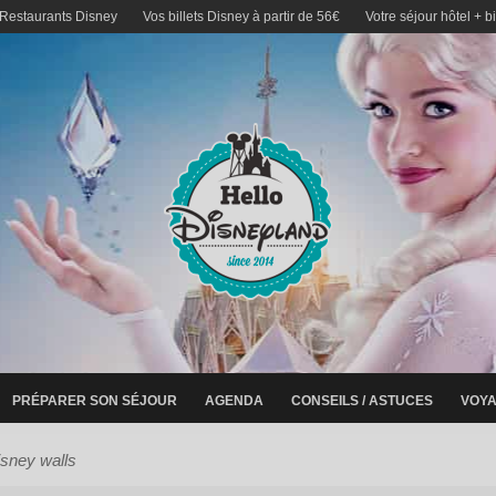
 Restaurants Disney
Vos billets Disney à partir de 56€
Votre séjour hôtel + b
PRÉPARER SON SÉJOUR
AGENDA
CONSEILS / ASTUCES
VOYA
isney walls