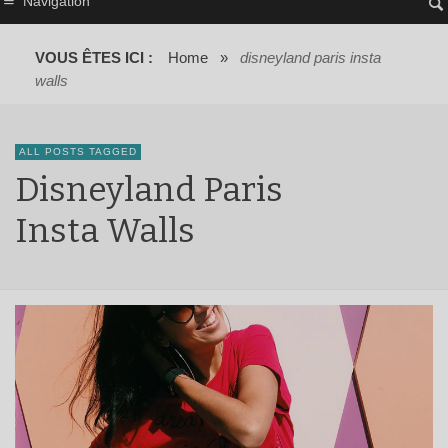
Navigation
VOUS ÊTES ICI :
Home
»
disneyland paris insta
walls
ALL POSTS TAGGED
Disneyland Paris
Insta Walls