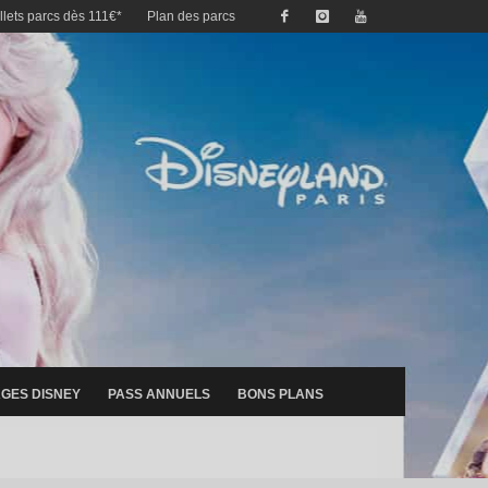
illets parcs dès 111€*
Plan des parcs
GES DISNEY
PASS ANNUELS
BONS PLANS