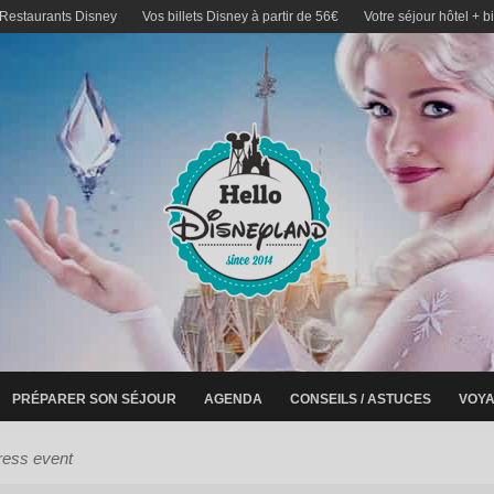
 Restaurants Disney
Vos billets Disney à partir de 56€
Votre séjour hôtel + b
PRÉPARER SON SÉJOUR
AGENDA
CONSEILS / ASTUCES
VOYA
ress event