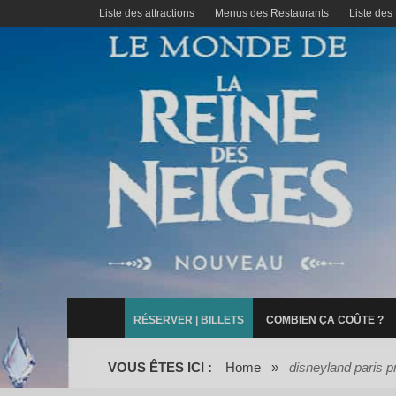
Liste des attractions
Menus des Restaurants
Liste des
RÉSERVER | BILLETS
COMBIEN ÇA COÛTE ?
VOUS ÊTES ICI :
Home
»
disneyland paris p