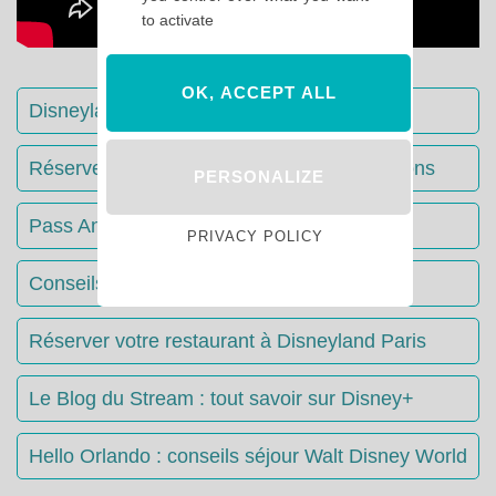
to activate
OK, ACCEPT ALL
Disneyland Paris : Le guide complet
Réserver votre séjour : toutes les informations
PERSONALIZE
Pass Annuels Disney : informations
PRIVACY POLICY
Conseils & Astuces Disneyland Paris
Réserver votre restaurant à Disneyland Paris
Le Blog du Stream : tout savoir sur Disney+
Hello Orlando : conseils séjour Walt Disney World