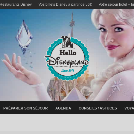
 Restaurants Disney
Vos billets Disney à partir de 56€
Votre séjour hôtel + b
PRÉPARER SON SÉJOUR
AGENDA
CONSEILS / ASTUCES
VOYA