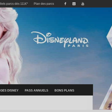
illets parcs dès 111€*
Plan des parcs
GES DISNEY
PASS ANNUELS
BONS PLANS