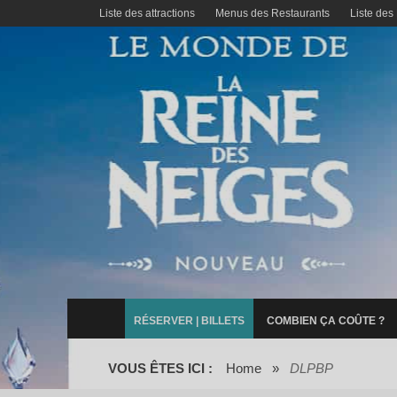
Liste des attractions
Menus des Restaurants
Liste des
RÉSERVER | BILLETS
COMBIEN ÇA COÛTE ?
VOUS ÊTES ICI :
Home
»
DLPBP