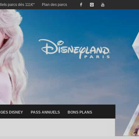
illets parcs dès 111€*
Plan des parcs
GES DISNEY
PASS ANNUELS
BONS PLANS