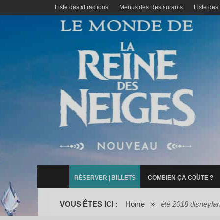
Liste des attractions
Menus des Restaurants
Liste des
RÉSERVER | BILLETS
COMBIEN ÇA COÛTE ?
VOUS ÊTES ICI :
Home
»
été 2018 disneylan