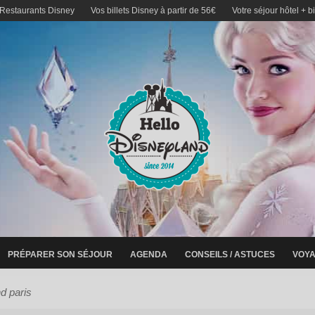
 Restaurants Disney
Vos billets Disney à partir de 56€
Votre séjour hôtel + b
PRÉPARER SON SÉJOUR
AGENDA
CONSEILS / ASTUCES
VOYA
d paris