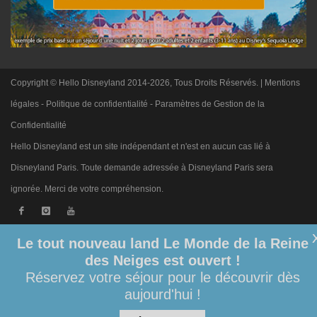
Copyright © Hello Disneyland 2014-2026, Tous Droits Réservés. |
Mentions
légales
-
Politique de confidentialité
-
Paramètres de Gestion de la
Confidentialité
Hello Disneyland est un site indépendant et n'est en aucun cas lié à
Disneyland Paris. Toute demande adressée à Disneyland Paris sera
ignorée. Merci de votre compréhension.
Le tout nouveau land Le Monde de la Reine
des Neiges est ouvert !
Réservez votre séjour pour le découvrir dès
aujourd'hui !