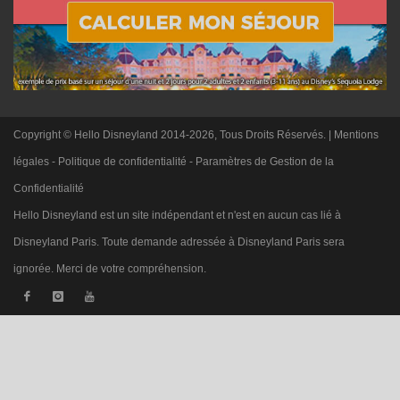
Copyright © Hello Disneyland 2014-2026, Tous Droits Réservés. |
Mentions
légales
-
Politique de confidentialité
-
Paramètres de Gestion de la
Confidentialité
Hello Disneyland est un site indépendant et n'est en aucun cas lié à
Disneyland Paris. Toute demande adressée à Disneyland Paris sera
ignorée. Merci de votre compréhension.