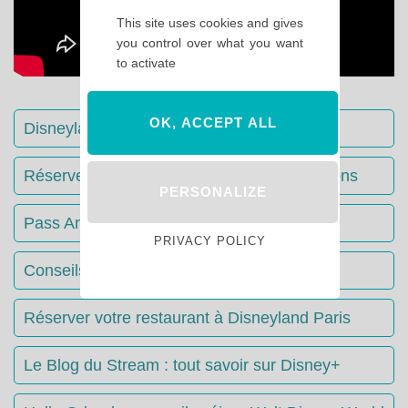
This site uses cookies and gives
you control over what you want
to activate
OK, ACCEPT ALL
Disneyland Paris : Le guide complet
Réserver votre séjour : toutes les informations
PERSONALIZE
Pass Annuels Disney : informations
PRIVACY POLICY
Conseils & Astuces Disneyland Paris
Réserver votre restaurant à Disneyland Paris
Le Blog du Stream : tout savoir sur Disney+