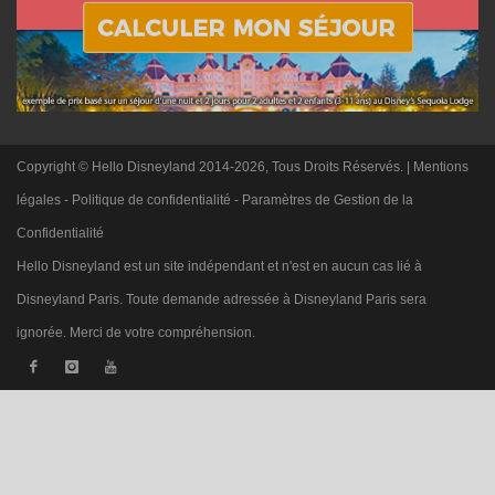
Copyright © Hello Disneyland 2014-2026, Tous Droits Réservés. |
Mentions
légales
-
Politique de confidentialité
-
Paramètres de Gestion de la
Confidentialité
Hello Disneyland est un site indépendant et n'est en aucun cas lié à
Disneyland Paris. Toute demande adressée à Disneyland Paris sera
ignorée. Merci de votre compréhension.