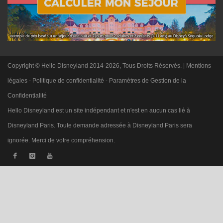
Copyright © Hello Disneyland 2014-2026, Tous Droits Réservés. |
Mentions
légales
-
Politique de confidentialité
-
Paramètres de Gestion de la
Confidentialité
Hello Disneyland est un site indépendant et n'est en aucun cas lié à
Disneyland Paris. Toute demande adressée à Disneyland Paris sera
ignorée. Merci de votre compréhension.