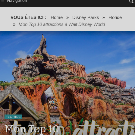
Navigation
VOUS ÊTES ICI :
Home
»
Disney Parks
»
Floride
»
Mon Top 10 attractions à Walt Disney World
FLORIDE
Mon Top 10