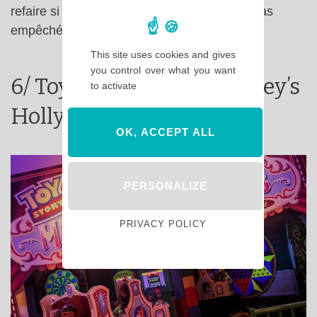
refaire si les temps d’attente ne m’en avait pas
empêché !
This site uses cookies and gives
you control over what you want
6/ Toy Story Mania ( Disney’s
to activate
Hollywood Studios )
OK, ACCEPT ALL
PERSONALIZE
PRIVACY POLICY