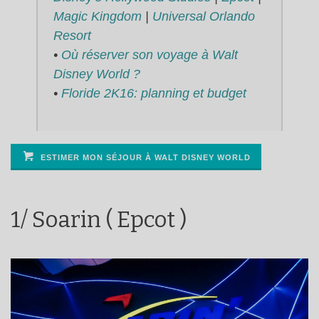
Magic Kingdom
|
Universal Orlando
Resort
•
Où réserver son voyage à Walt
Disney World ?
•
Floride 2K16: planning et budget
ESTIMER MON SÉJOUR À WALT DISNEY WORLD
1/ Soarin ( Epcot )