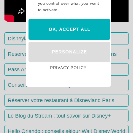
you control over what you want
to activate
OK, ACCEPT ALL
Disneyland Paris : Le guide complet
PERSONALIZE
Réserver votre séjour : toutes les informations
PRIVACY POLICY
Pass Annuels Disney : informations
Conseils & Astuces Disneyland Paris
Réserver votre restaurant à Disneyland Paris
Le Blog du Stream : tout savoir sur Disney+
Hello Orlando : conseils séjour Walt Disney World