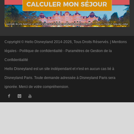
Copyright © Hello Disneyland 2014-2026, Tous Droits Réservés. |
Mentions
légales
-
Politique de confidentialité
-
Paramètres de Gestion de la
Confidentialité
Hello Disneyland est un site indépendant et n'est en aucun cas lié à
Disneyland Paris. Toute demande adressée à Disneyland Paris sera
ignorée. Merci de votre compréhension.