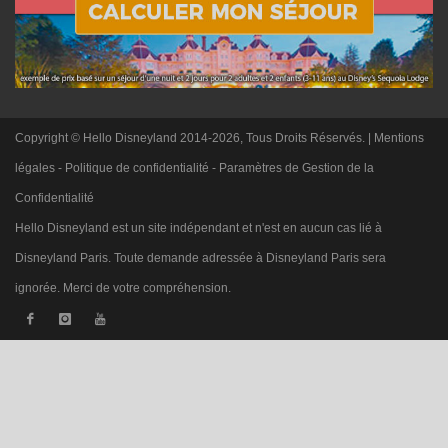
Copyright © Hello Disneyland 2014-2026, Tous Droits Réservés. |
Mentions
légales
-
Politique de confidentialité
-
Paramètres de Gestion de la
Confidentialité
Hello Disneyland est un site indépendant et n'est en aucun cas lié à
Disneyland Paris. Toute demande adressée à Disneyland Paris sera
ignorée. Merci de votre compréhension.