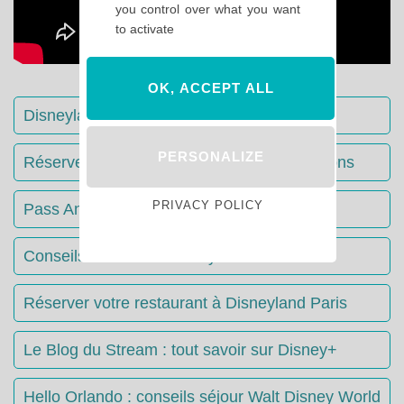
you control over what you want
to activate
OK, ACCEPT ALL
Disneyland Paris : Le guide complet
PERSONALIZE
Réserver votre séjour : toutes les informations
PRIVACY POLICY
Pass Annuels Disney : informations
Conseils & Astuces Disneyland Paris
Réserver votre restaurant à Disneyland Paris
Le Blog du Stream : tout savoir sur Disney+
Hello Orlando : conseils séjour Walt Disney World