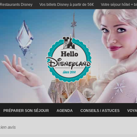
 Restaurants Disney
Vos billets Disney à partir de 56€
Votre séjour hôtel + b
PRÉPARER SON SÉJOUR
AGENDA
CONSEILS / ASTUCES
VOYA
ien avis