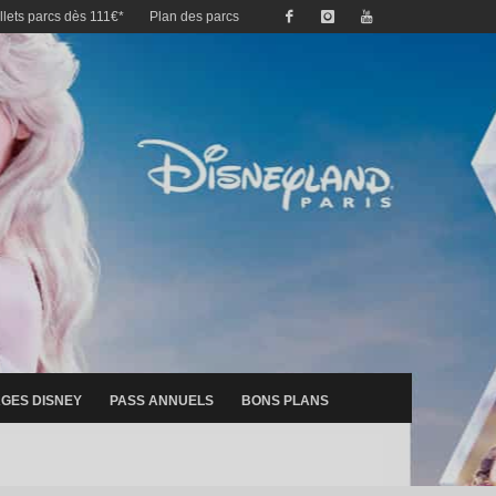
illets parcs dès 111€*
Plan des parcs
GES DISNEY
PASS ANNUELS
BONS PLANS