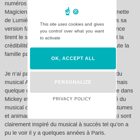
numéros sont les plus forts de Mickey et le
Magicien, à mon sens en tout cas. La marionnette
de Lumière, inédit chez nous et le Génie dans sa
This site uses cookies and gives
version face character, lui aussi inédit en France
you control over what you want
tirent le spectacle vers le haut et lui apportent la
to activate
crédibilité qu’il mérite auprès des adultes. Toute la
famille passe donc un excellent moment !
OK, ACCEPT ALL
Je n’ai pas eu l’occasion de voir des extraits du
musical Aladdin joué à New York et Londres mais
PERSONALIZE
quelque chose me dit que le tableau du Génie dans
Mickey et le Magicien est quelque peu inspiré du
PRIVACY POLICY
musical de Broadway. D’ailleurs, certains costumes
et animaux du tableau Le Roi Lion avec Rafiki sont
clairement inspiré du musical à succès tel qu’on a
pu le voir il y a quelques années à Paris.