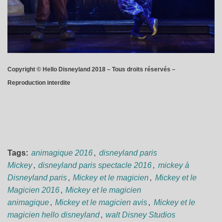
Copyright © Hello Disneyland 2018 – Tous droits réservés –
Reproduction interdite
Tags:
animagique 2016
,
disneyland paris
Mickey
,
disneyland paris spectacle 2016
,
mickey à
Disneyland paris
,
Mickey et le magicien
,
Mickey et le
Magicien 2016
,
Mickey et le magicien
animagique
,
Mickey et le magicien avis
,
Mickey et le
magicien hello disneyland
,
walt Disney Studios