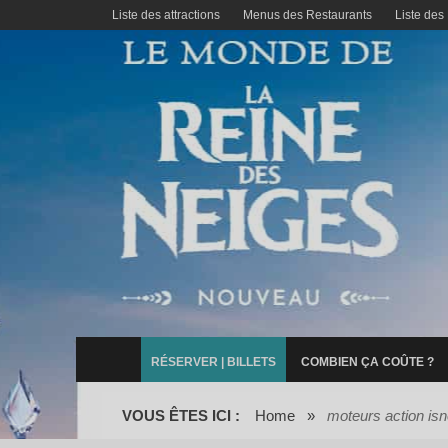
Liste des attractions
Menus des Restaurants
Liste des
RÉSERVER | BILLETS
COMBIEN ÇA COÛTE ?
VOUS ÊTES ICI :
Home
»
moteurs action is