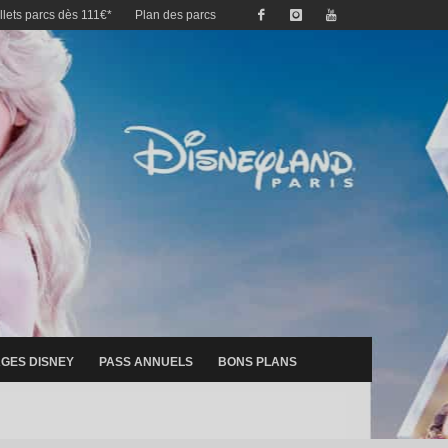
illets parcs dès 111€*
Plan des parcs
GES DISNEY
PASS ANNUELS
BONS PLANS