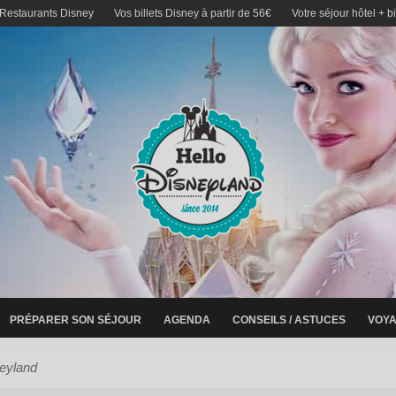
 Restaurants Disney
Vos billets Disney à partir de 56€
Votre séjour hôtel + b
PRÉPARER SON SÉJOUR
AGENDA
CONSEILS / ASTUCES
VOYA
neyland