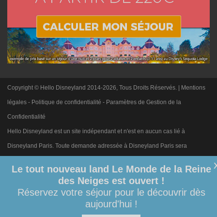
Copyright © Hello Disneyland 2014-2026, Tous Droits Réservés. |
Mentions
légales
-
Politique de confidentialité
-
Paramètres de Gestion de la
Confidentialité
Hello Disneyland est un site indépendant et n'est en aucun cas lié à
Disneyland Paris. Toute demande adressée à Disneyland Paris sera
ignorée. Merci de votre compréhension.
Le tout nouveau land Le Monde de la Reine
des Neiges est ouvert !
Réservez votre séjour pour le découvrir dès
aujourd'hui !