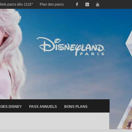
illets parcs dès 111€*
Plan des parcs
GES DISNEY
PASS ANNUELS
BONS PLANS