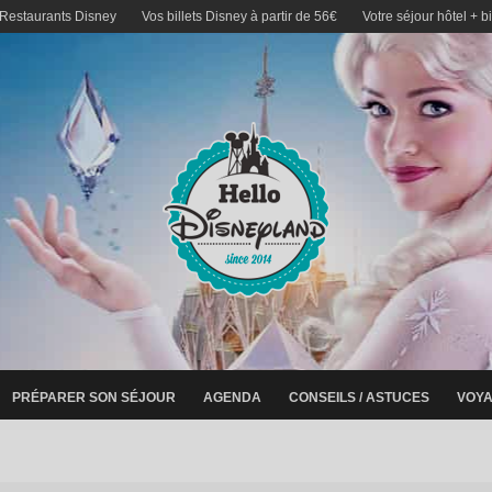
 Restaurants Disney
Vos billets Disney à partir de 56€
Votre séjour hôtel + b
PRÉPARER SON SÉJOUR
AGENDA
CONSEILS / ASTUCES
VOYA