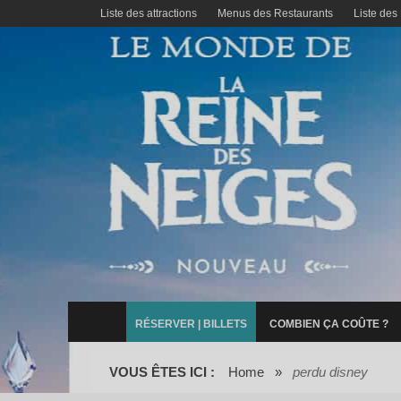
Liste des attractions
Menus des Restaurants
Liste des
RÉSERVER | BILLETS
COMBIEN ÇA COÛTE ?
VOUS ÊTES ICI :
Home
»
perdu disney