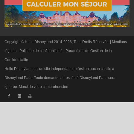
Copyright © Hello Disneyland 2014-2026, Tous Droits Réservés. |
Mentions
légales
-
Politique de confidentialité
-
Paramètres de Gestion de la
Confidentialité
Hello Disneyland est un site indépendant et n'est en aucun cas lié à
Disneyland Paris. Toute demande adressée à Disneyland Paris sera
ignorée. Merci de votre compréhension.