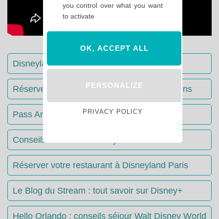
you control over what you want
to activate
OK, ACCEPT ALL
Disneyland Paris : Le guide complet
PERSONALIZE
Réserver votre séjour : toutes les informations
PRIVACY POLICY
Pass Annuels Disney : informations
Conseils & Astuces Disneyland Paris
Réserver votre restaurant à Disneyland Paris
Le Blog du Stream : tout savoir sur Disney+
Hello Orlando : conseils séjour Walt Disney World