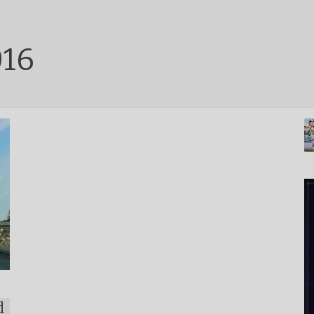
016
d