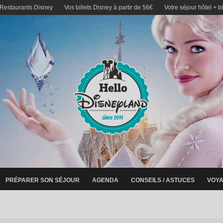
 Restaurants Disney
Vos billets Disney à partir de 56€
Votre séjour hôtel + b
PRÉPARER SON SÉJOUR
AGENDA
CONSEILS / ASTUCES
VOYA