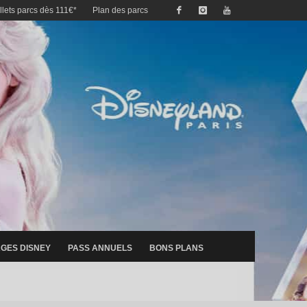
illets parcs dès 111€*
Plan des parcs
GES DISNEY
PASS ANNUELS
BONS PLANS