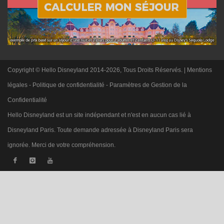
Copyright © Hello Disneyland 2014-2026, Tous Droits Réservés. |
Mentions
légales
-
Politique de confidentialité
-
Paramètres de Gestion de la
Confidentialité
Hello Disneyland est un site indépendant et n'est en aucun cas lié à
Disneyland Paris. Toute demande adressée à Disneyland Paris sera
ignorée. Merci de votre compréhension.