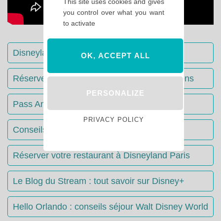
This site uses cookies and gives
you control over what you want
to activate
Disneyland Paris : Le guide complet
OK, ACCEPT ALL
Réserver votre séjour : toutes les informations
PERSONALIZE
Pass Annuels Disney : informations
PRIVACY POLICY
Conseils & Astuces Disneyland Paris
Réserver votre restaurant à Disneyland Paris
Le Blog du Stream : tout savoir sur Disney+
Hello Orlando : conseils séjour Walt Disney World