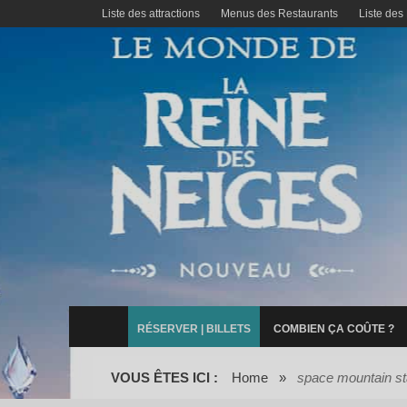
Liste des attractions
Menus des Restaurants
Liste des
RÉSERVER | BILLETS
COMBIEN ÇA COÛTE ?
VOUS ÊTES ICI :
Home
»
space mountain st