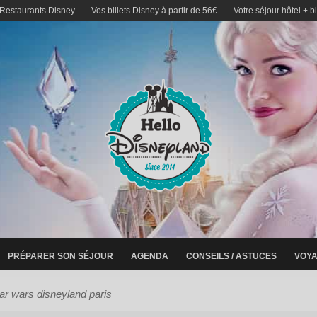
 Restaurants Disney
Vos billets Disney à partir de 56€
Votre séjour hôtel + b
PRÉPARER SON SÉJOUR
AGENDA
CONSEILS / ASTUCES
VOYA
ar wars disneyland paris