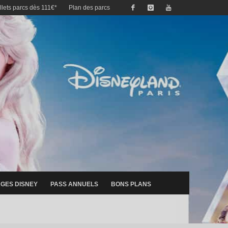
illets parcs dès 111€*
Plan des parcs
GES DISNEY
PASS ANNUELS
BONS PLANS