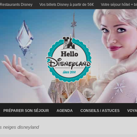
 Restaurants Disney
Vos billets Disney à partir de 56€
Votre séjour hôtel + b
PRÉPARER SON SÉJOUR
AGENDA
CONSEILS / ASTUCES
VOYA
s neiges disneyland