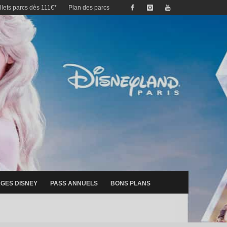
illets parcs dès 111€*
Plan des parcs
GES DISNEY
PASS ANNUELS
BONS PLANS