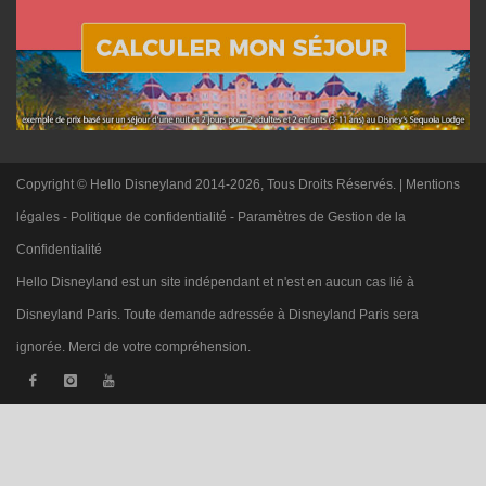
Copyright © Hello Disneyland 2014-2026, Tous Droits Réservés. |
Mentions
légales
-
Politique de confidentialité
-
Paramètres de Gestion de la
Confidentialité
Hello Disneyland est un site indépendant et n'est en aucun cas lié à
Disneyland Paris. Toute demande adressée à Disneyland Paris sera
ignorée. Merci de votre compréhension.