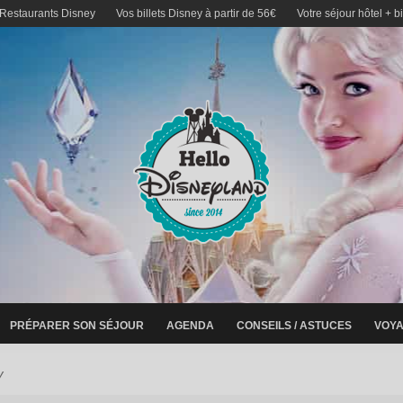
 Restaurants Disney
Vos billets Disney à partir de 56€
Votre séjour hôtel + b
PRÉPARER SON SÉJOUR
AGENDA
CONSEILS / ASTUCES
VOYA
y