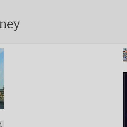
sney
d