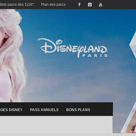
illets parcs dès 111€*
Plan des parcs
GES DISNEY
PASS ANNUELS
BONS PLANS