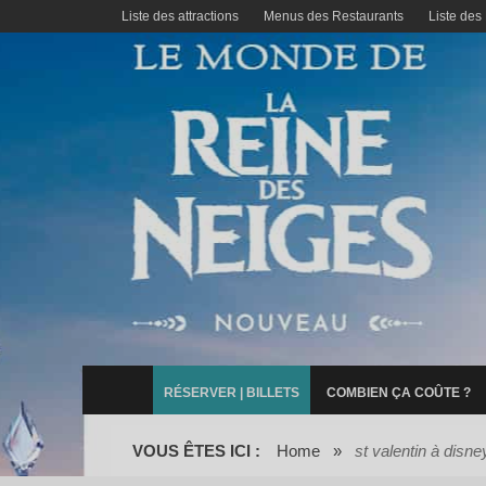
Liste des attractions
Menus des Restaurants
Liste des
RÉSERVER | BILLETS
COMBIEN ÇA COÛTE ?
VOUS ÊTES ICI :
Home
»
st valentin à disne