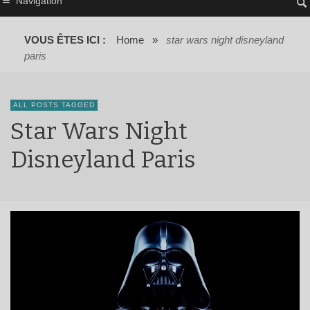
Navigation
VOUS ÊTES ICI :
Home
»
star wars night disneyland
paris
ALL POSTS TAGGED
Star Wars Night
Disneyland Paris