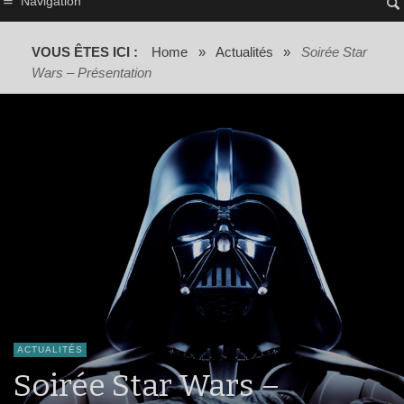
Navigation
VOUS ÊTES ICI :
Home
»
Actualités
»
Soirée Star
Wars – Présentation
ACTUALITÉS
Soirée Star Wars –