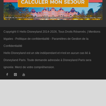
Copyright © Hello Disneyland 2014-2026, Tous Droits Réservés. |
Mentions
légales
-
Politique de confidentialité
-
Paramètres de Gestion de la
Confidentialité
Hello Disneyland est un site indépendant et n'est en aucun cas lié à
Disneyland Paris. Toute demande adressée à Disneyland Paris sera
ignorée. Merci de votre compréhension.