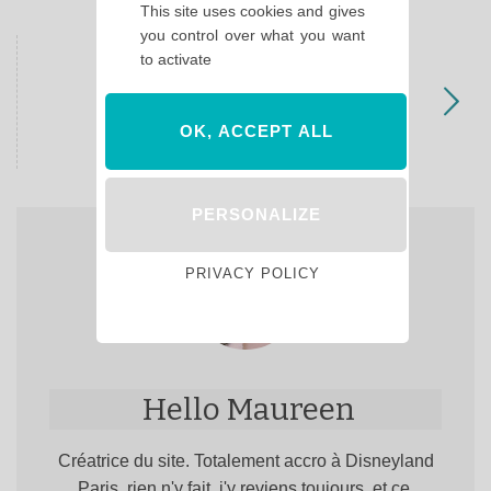
This site uses cookies and gives
you control over what you want
to activate
NEXT POST
Qui se cache derrière Hello
Disneyland ?
OK, ACCEPT ALL
PERSONALIZE
PRIVACY POLICY
Hello Maureen
Créatrice du site. Totalement accro à Disneyland
Paris, rien n'y fait, j'y reviens toujours, et ce,