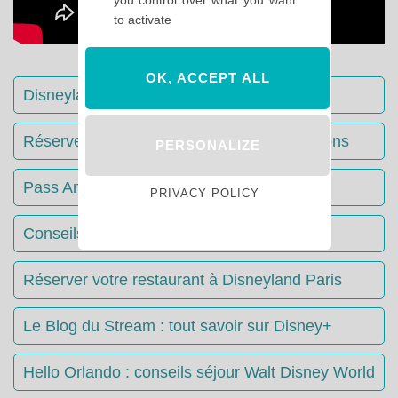
to activate
OK, ACCEPT ALL
Disneyland Paris : Le guide complet
Réserver votre séjour : toutes les informations
PERSONALIZE
Pass Annuels Disney : informations
PRIVACY POLICY
Conseils & Astuces Disneyland Paris
Réserver votre restaurant à Disneyland Paris
Le Blog du Stream : tout savoir sur Disney+
Hello Orlando : conseils séjour Walt Disney World