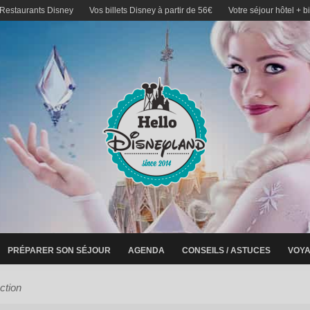
 Restaurants Disney
Vos billets Disney à partir de 56€
Votre séjour hôtel + b
PRÉPARER SON SÉJOUR
AGENDA
CONSEILS / ASTUCES
VOYA
action