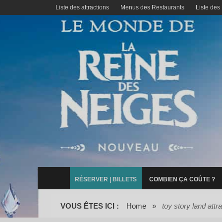
Liste des attractions
Menus des Restaurants
Liste des
RÉSERVER | BILLETS
COMBIEN ÇA COÛTE ?
VOUS ÊTES ICI :
Home
»
toy story land attr