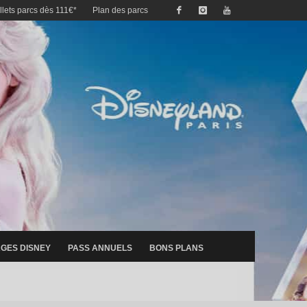
illets parcs dès 111€*
Plan des parcs
GES DISNEY
PASS ANNUELS
BONS PLANS