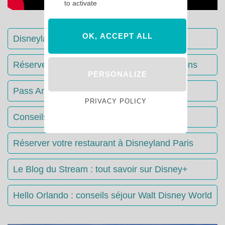
to activate
OK, ACCEPT ALL
Disneyland Paris : Le guide complet
Réserver votre séjour : toutes les informations
PERSONALIZE
Pass Annuels Disney : informations
PRIVACY POLICY
Conseils & Astuces Disneyland Paris
Réserver votre restaurant à Disneyland Paris
Le Blog du Stream : tout savoir sur Disney+
Hello Orlando : conseils séjour Walt Disney World