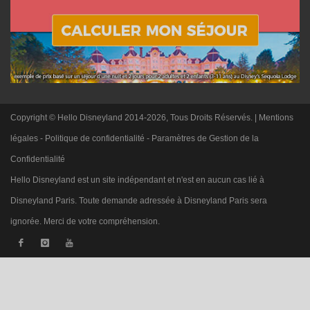
Copyright © Hello Disneyland 2014-2026, Tous Droits Réservés. |
Mentions
légales
-
Politique de confidentialité
-
Paramètres de Gestion de la
Confidentialité
Hello Disneyland est un site indépendant et n'est en aucun cas lié à
Disneyland Paris. Toute demande adressée à Disneyland Paris sera
ignorée. Merci de votre compréhension.