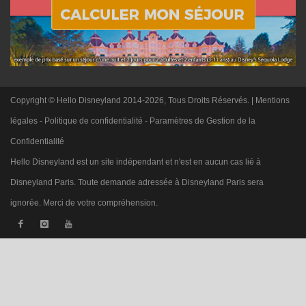
Copyright © Hello Disneyland 2014-2026, Tous Droits Réservés. |
Mentions
légales
-
Politique de confidentialité
-
Paramètres de Gestion de la
Confidentialité
Hello Disneyland est un site indépendant et n'est en aucun cas lié à
Disneyland Paris. Toute demande adressée à Disneyland Paris sera
ignorée. Merci de votre compréhension.