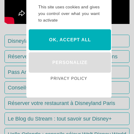
This site uses cookies and gives
you control over what you want
to activate
OK, ACCEPT ALL
Disneyland Paris : Le guide complet
Réserver votre séjour : toutes les informations
PERSONALIZE
Pass Annuels Disney : informations
PRIVACY POLICY
Conseils & Astuces Disneyland Paris
Réserver votre restaurant à Disneyland Paris
Le Blog du Stream : tout savoir sur Disney+