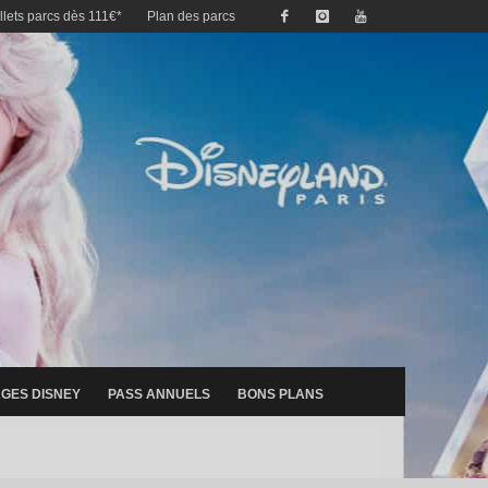
illets parcs dès 111€*
Plan des parcs
GES DISNEY
PASS ANNUELS
BONS PLANS