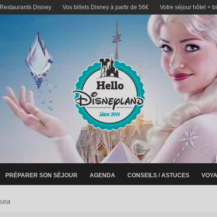
 Restaurants Disney
Vos billets Disney à partir de 56€
Votre séjour hôtel + b
PRÉPARER SON SÉJOUR
AGENDA
CONSEILS / ASTUCES
VOYA
 sea