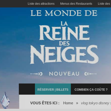
Liste des attractions
Menus des Restaurants
Liste des
RÉSERVER | BILLETS
COMBIEN ÇA COÛTE ?
VOUS ÊTES ICI :
Home
»
vlog tokyo disney