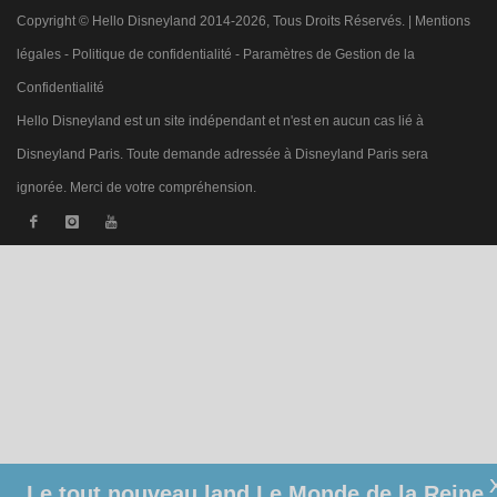
Copyright © Hello Disneyland 2014-2026, Tous Droits Réservés. |
Mentions
légales
-
Politique de confidentialité
-
Paramètres de Gestion de la
Confidentialité
Hello Disneyland est un site indépendant et n'est en aucun cas lié à
Disneyland Paris. Toute demande adressée à Disneyland Paris sera
ignorée. Merci de votre compréhension.
Le tout nouveau land Le Monde de la Reine