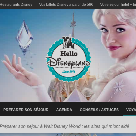
 Restaurants Disney
Vos billets Disney à partir de 56€
Votre séjour hôtel + b
PRÉPARER SON SÉJOUR
AGENDA
CONSEILS / ASTUCES
VOYA
Préparer son séjour à Walt Disney World : les sites qui m’ont aidé