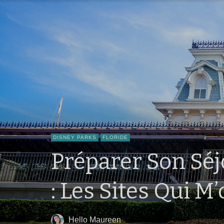
DISNEY PARKS
FLORIDE
Préparer Son Séj
: Les Sites Qui M
Hello Maureen