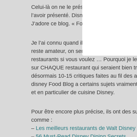
Celui-là on ne le présente plus. Si vous ne
l’avoir présenté. Disney Food Blog c’est peu
J’adore ce blog. « Food is a theme park ». Vo
Je l’ai connu quand il était encore tout peti
reste amateur, on sent les critiques et avis 
restaurants si vous voulez … Pourquoi je le
sur CHAQUE restaurant qui seraient bien trop
désormais 10-15 critiques faites au fil des 
disney Food Blog a certains sujets vraime
et en particulier de cuisine Disney.
Pour être encore plus précise, ils ont des su
comme :
–
Les meilleurs restaurants de Walt Disney 
–
56 Must-Read Disney Dining Secrets