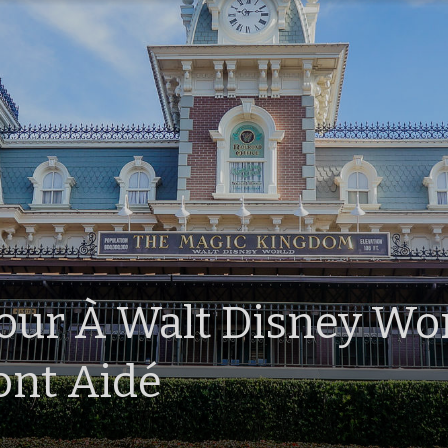
our À Walt Disney Wo
’ont Aidé