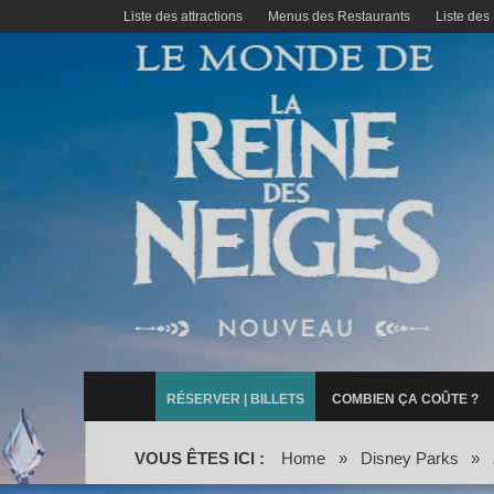
Liste des attractions
Menus des Restaurants
Liste des
RÉSERVER | BILLETS
COMBIEN ÇA COÛTE ?
VOUS ÊTES ICI :
Home
»
Disney Parks
»