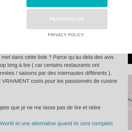
 le connaissez pas, vous allez me détester de vous
t-être le blog que je suis depuis le plus longtemps.
PERSONALIZE
ilà. Tout est dit.
PRIVACY POLICY
t. Depuis ils sont limite passé pro, mais le discours
d’internautes. C’est un peu le Trip Advisor des
 met dans cette liste ? Parce qu’au dela des avis
 long à lire ( car certains restaurants ont
années / saisons par des internautes différents ),
nt VRAIMENT cools pour les passionnés de cuisine
jets que je ne me lasse pas de lire et relire
World et une alternative quand ils sont complets