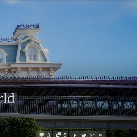
rld
3
5