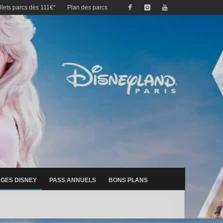
illets parcs dès 111€*
Plan des parcs
GES DISNEY
PASS ANNUELS
BONS PLANS