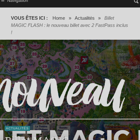
Navigation
VOUS ÊTES ICI :
Home
»
Actualités
»
Billet
MAGIC FLASH : le nouveau billet avec 2 FastPass inclus
!
ACTUALITÉS