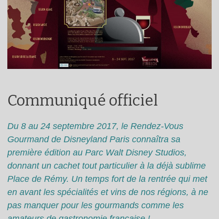
Communiqué officiel
Du 8 au 24 septembre 2017, le Rendez-Vous
Gourmand de Disneyland Paris connaîtra sa
première édition au Parc Walt Disney Studios,
donnant un cachet tout particulier à la déjà sublime
Place de Rémy. Un temps fort de la rentrée qui met
en avant les spécialités et vins de nos régions, à ne
pas manquer pour les gourmands comme les
amateurs de gastronomie française !