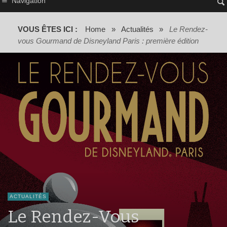
Navigation
VOUS ÊTES ICI :
Home
»
Actualités
»
Le Rendez-
vous Gourmand de Disneyland Paris : première édition
ACTUALITÉS
Le Rendez-Vous