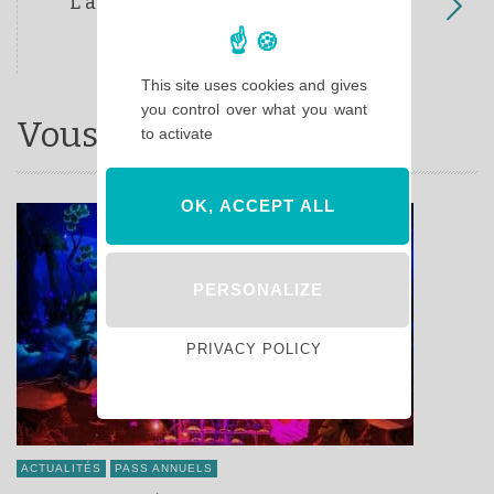
L'actualité de l'été 2021 à Disneyland
Paris
This site uses cookies and gives
you control over what you want
Vous aimerez aussi ...
to activate
OK, ACCEPT ALL
PERSONALIZE
PRIVACY POLICY
ACTUALITÉS
PASS ANNUELS