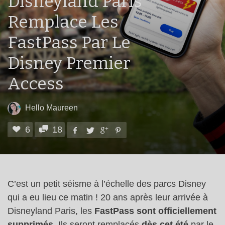
Disneyland Paris
Remplace Les
FastPass Par Le
Disney Premier
Access
Hello Maureen
6
18
C’est un petit séisme à l’échelle des parcs Disney
qui a eu lieu ce matin ! 20 ans après leur arrivée à
Disneyland Paris, les
FastPass sont officiellement
supprimés
. Ils seront remplacés
dès cet été
par le