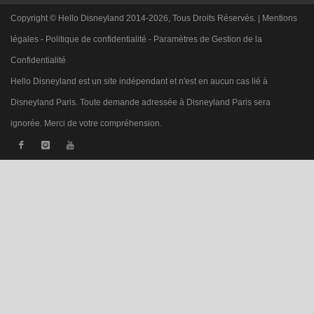
Copyright © Hello Disneyland 2014-2026, Tous Droits Réservés. |
Mentions
légales
-
Politique de confidentialité
-
Paramètres de Gestion de la
Confidentialité
Hello Disneyland est un site indépendant et n'est en aucun cas lié à
Disneyland Paris. Toute demande adressée à Disneyland Paris sera
ignorée. Merci de votre compréhension.