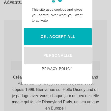
Adventure World : dates et infos
This site uses cookies and gives
you control over what you want
to activate
OK, ACCEPT ALL
PERSONALIZE
Hello Maureen
PRIVACY POLICY
Créatrice du site. Totalement accro à Disneyland
Paris, rien n'y fait, j'y reviens toujours, et ce,
depuis 1999. Bienvenue sur Hello Disneyland où
je partage avec vous, chaque jour un peu de cette
magie qui fait de Disneyland Paris, un lieu unique
en Europe !