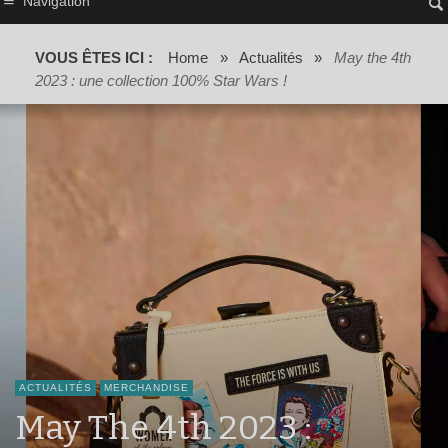
Navigation
VOUS ÊTES ICI :
Home
»
Actualités
»
May the 4th
2023 : une collection 100% Star Wars !
ACTUALITÉS
MERCHANDISE
May The 4th 2023 :