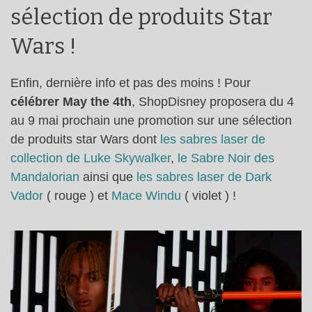
sélection de produits Star
Wars !
Enfin, dernière info et pas des moins ! Pour
célébrer May the 4th
, ShopDisney proposera du 4
au 9 mai prochain une promotion sur une sélection
de produits star Wars dont
les sabres laser de
collection de Luke Skywalker
,
le Sabre Noir des
Mandalorian
ainsi que
les sabres laser de Dark
Vador
( rouge ) et
Mace Windu
( violet ) !