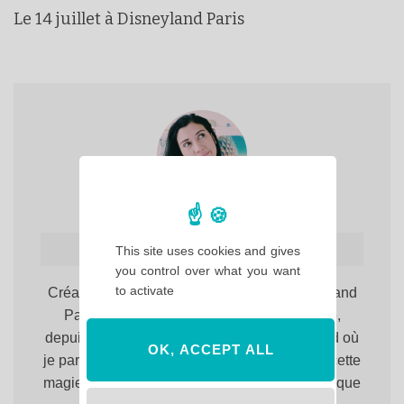
Le 14 juillet à Disneyland Paris
Hello Maureen
This site uses cookies and gives
you control over what you want
to activate
Créatrice du site. Totalement accro à Disneyland
Paris, rien n'y fait, j'y reviens toujours, et ce,
depuis 1999. Bienvenue sur Hello Disneyland où
OK, ACCEPT ALL
je partage avec vous, chaque jour un peu de cette
magie qui fait de Disneyland Paris, un lieu unique