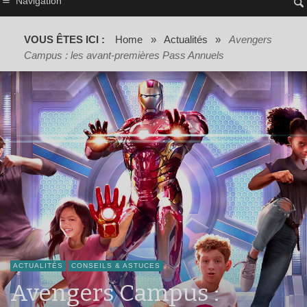
Navigation
VOUS ÊTES ICI :
Home
»
Actualités
»
Avengers
Campus : les avant-premières Pass Annuels
ACTUALITÉS
CONSEILS & ASTUCES
Avengers Campus :