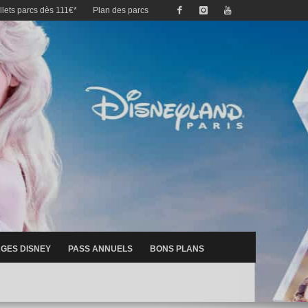
illets parcs dès 111€*
Plan des parcs
GES DISNEY
PASS ANNUELS
BONS PLANS