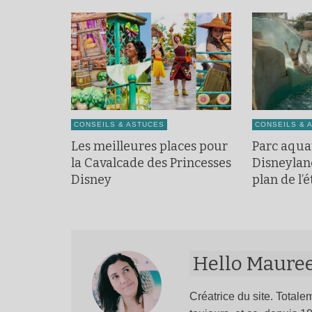
CONSEILS & ASTUCES
CONSEILS & 
Les meilleures places pour
Parc aqua
la Cavalcade des Princesses
Disneyland
Disney
plan de l’é
Hello Maure
Créatrice du site. Totalem