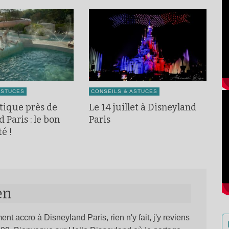
ASTUCES
CONSEILS & ASTUCES
tique près de
Le 14 juillet à Disneyland
 Paris : le bon
Paris
té !
en
ent accro à Disneyland Paris, rien n'y fait, j'y reviens