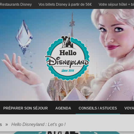
 Restaurants Disney
Vos billets Disney à partir de 56€
Votre séjour hôtel + b
PRÉPARER SON SÉJOUR
AGENDA
CONSEILS / ASTUCES
VOYA
s
»
Hello Disneyland : Let’s go !