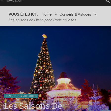
Navigation
VOUS ÊTES ICI :
Home
»
Conseils & Astuces
»
Les saisons de Disneyland Paris en 2020
CONSEILS & ASTUCES
Les Saisons De